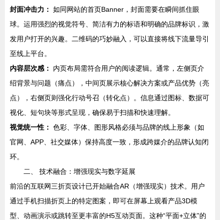
封面冲击力：
如同网站的首页Banner，封面需要在瞬间抓住眼
球。运用强烈的视觉符号、简洁有力的标语和明确的品牌标识，激
发用户打开的兴趣。二维码的巧妙融入，可以直接将线下流量导引
至线上平台。
内容层次感：
内页布局需符合用户的阅读逻辑。通常，左侧页介
绍背景与问题（痛点），中间页展示核心解决方案或产品优势（亮
点），右侧页则强化行动号召（转化点）。信息通过图标、数据可
视化、短句块等形式呈现，确保易于扫描和快速理解。
视觉统一性：
色彩、字体、图形风格必须与品牌的线上形象（如
官网、APP、社交媒体）保持高度一致，形成跨媒介的品牌认知闭
环。
二、 技术融合：增强现实与数字延展
前沿的互联网三折页设计已开始融合AR（增强现实）技术。用户
通过手机扫描折页上的特定图案，即可在屏幕上观看产品3D模
型、动画演示或跳转至更丰富的H5互动页面。这种“平面+立体”的